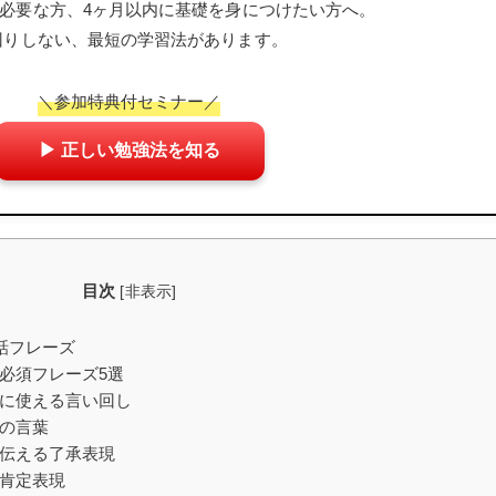
必要な方、4ヶ月以内に基礎を身につけたい方へ。
回りしない、最短の学習法があります。
＼参加特典付セミナー／
▶ 正しい勉強法を知る
目次
[
非表示
]
話フレーズ
い必須フレーズ5選
利に使える言い回し
定の言葉
を伝える了承表現
の肯定表現