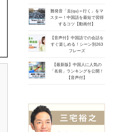
難発音「去(qu)＝行く」をマ
スター！中国語を最短で習得
するコツ【動画付】
【音声付】中国語での会話を
すぐ楽しめる！シーン別263
フレーズ
【最新版】中国人に人気の
「名前」ランキングを公開！
【音声付】