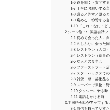
1-6.道を聞く・質問す
1-7.丁寧にお願いする
1-8.謝る／許す／譲る
1-9.褒める・称賛する
1-10.「これ・なに・
2.シーン別・中国語会話フ
2-1.初めて会った人に
2-2.久しぶりに会った
2-3.レストラン（入口
2-4.レストラン（食事
2-5.友人との食事会
2-6.ファーストフード
2-7.スターバックスで
2-8.雑貨・服・芸術品
2-9.スーパーで果物・
2-10.タクシーに乗る時
2-11.電話をかける時
3.中国語会話がアップする
3-1.自信を持って話す