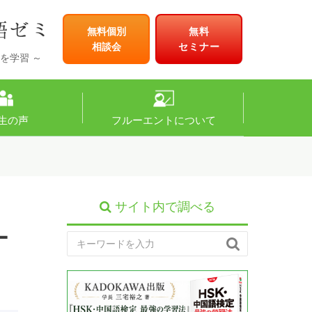
無料個別
無料
相談会
セミナー
を学習 ～
生の声
フルーエントについて
サイト内で調べる
ー
