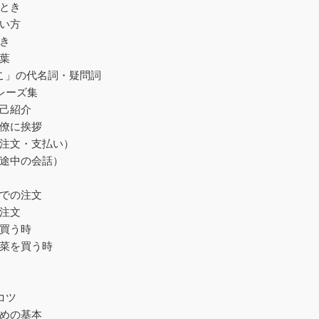
るとき
言い方
とき
言葉
どこ」の代名詞・疑問詞
レーズ集
自己紹介
同僚に挨拶
・注文・支払い）
の途中の会話）
店での注文
の注文
を買う時
野菜を買う時
コツ
ための基本