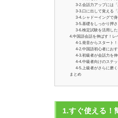
3-2.会話力アップには
3-3.口に出して覚える
3-4.シャドーイングで
3-5.基礎をしっかり押
3-6.検定試験を活用し
4.中国語会話を伸ばす！
4-1.発音からスター
4-2.中国語初心者にお
4-3.初級者が会話力を
4-4.中級者向けのステ
4-5.上級者がさらに磨
まとめ
1.すぐ使える