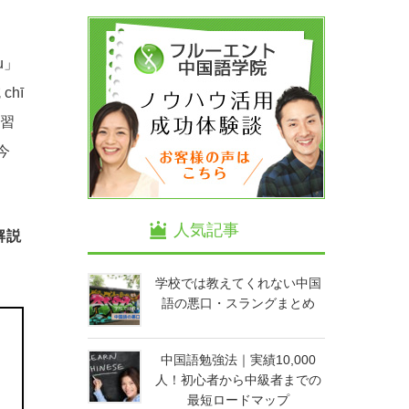
u」
hī
習
今
人気記事
解説
学校では教えてくれない中国
語の悪口・スラングまとめ
中国語勉強法｜実績10,000
人！初心者から中級者までの
最短ロードマップ