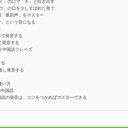
の「イ」の口で「チ」と吐き出す
の「ウ」の口を少しすぼめた形で
の声調「第四声」をマスター
ィー」という音になる
い
の方で発音する
めて発音する
を使う中国語フレーズ
する
を繰り返し発音する
、使い方
の中国語
中国語の発音は、コツをつかめばマスターできる