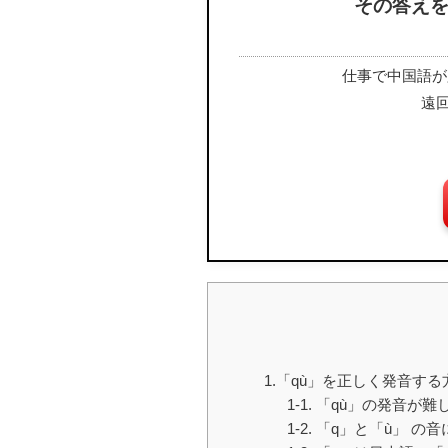
その答え
仕事で中国語が
遠
1.「qù」を正しく発音する
1-1. 「qù」の発音が
1-2. 「q」と「ù」 