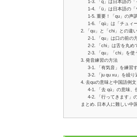
1-3. 「q」は日本語
1-4. 「ü」は日本語
1-5. 重要！「qu」
1-6. 「qù」は「チュ
2. 「qu」と「chi」との違
2-1. 「qu」は口の前
2-2. 「chi」は舌を丸
2-3. 「qu」「chi」
3. 発音練習の方法
3-1. 「有気音」を練習
3-2. 「ju qu xu」
4. 去quの意味と中国語例文
4-1. 「去 qù」の意味
4-2. 「行ってきます」
まとめ. 日本人に難しい