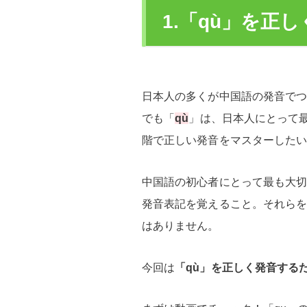
1.「qù」を正
日本人の多くが中国語の発音で
でも「
qù
」は、日本人にとって
階で正しい発音をマスターした
中国語の初心者にとって最も大切
発音表記を覚えること。それら
はありません。
今回は
「qù」を正しく発音する