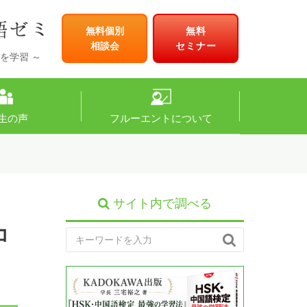
無料個別
無料
相談会
セミナー
を学習 ～
生の声
フルーエントについて
サイト内で調べる
コ
