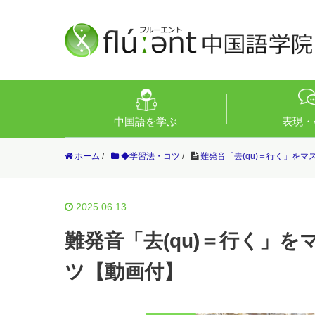
中国語を学ぶ
表現・
ホーム
/
◆学習法・コツ
/
難発音「去(qu)＝行く」を
2025.06.13
難発音「去(qu)＝行く」
ツ【動画付】