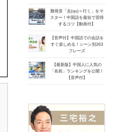
難発音「去(qu)＝行く」をマ
スター！中国語を最短で習得
するコツ【動画付】
【音声付】中国語での会話を
すぐ楽しめる！シーン別263
フレーズ
【最新版】中国人に人気の
「名前」ランキングを公開！
【音声付】