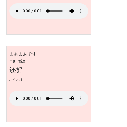
まあまあです
Hái hǎo
还好
ハイ ハオ