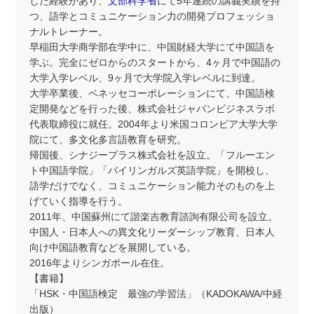
した経験があり、
文部科学省
にて5年連続の講義実績を持
つ、語学とコミュニケーション力の開発プロフェッショ
ナルトレーナー。
早稲田大学商学部在学中に、中国財経大学にて中国語を
学ぶ。完全にゼロからのスタートから、4ヶ月で中国語の
大学入学レベル、9ヶ月で大学院入学レベルに到達。
大学卒業後、ベネッセコーポレーションにて、中国語検
定開発などを行った後、株式会社ジャパンビジネスラボ
代表取締役に就任。2004年より米国コロンビア大学大学
院にて、多文化多言語教育を研究。
帰国後、シナジープラス株式会社を設立。「フルーエン
ト中国語学院」「バイリンガルズ英語学院」を開校し、
語学だけでなく、コミュニケーション能力そのものを上
げていく指導を行う。
2011年、中国蘇州にて諧楽吉教育諮詢有限公司を設立。
中国人・日本人への異文化リーダーシップ教育、日本人
向け中国語教育などを展開している。
2016年よりシンガポール在住。
【書籍】
「HSK・中国語検定 最強の学習法」（KADOKAWA/中経
出版）