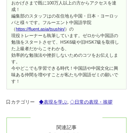
おかげさまで既に100万人以上の方からアクセスを達
成！
編集部のスタッフはの在住地も中国・日本・ヨーロッ
パと様々です。フルーエント中国語学院
（
https://fluent.asia/tsushin/
）の
現役トレーナーも執筆しています。ゼロから中国語の
勉強をスタートさせて、HSK6級や旧HSK7級を取得し
た上級者だからこそわかる、
効率的な勉強法や挫折しないためのコツをお伝えしま
す。
今やどこでも学習できる時代！中国語や中国文化に興
味ある仲間を増やすことが私たち中国語ゼミの願いで
す！
カテゴリー
◆表現を学ぶ
,
◇日常の表現・挨拶
関連記事