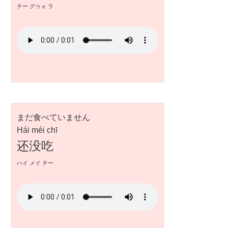
チー グゥォ ラ
まだ食べていません
Hái méi chī
还没吃
ハイ メイ チー