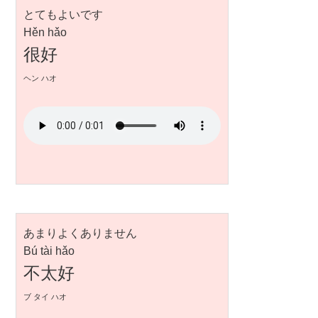
とてもよいです
Hěn hǎo
很好
ヘン ハオ
あまりよくありません
Bú tài hǎo
不太好
ブ タイ ハオ