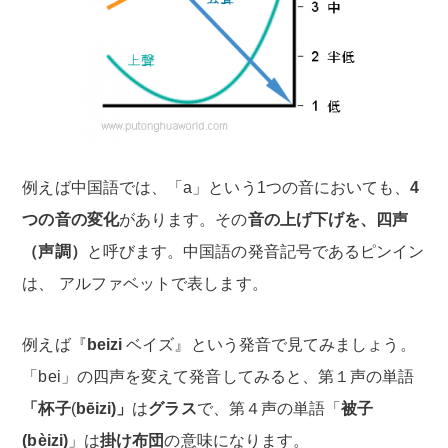
例えば中国語では、「a」という1つの音においても、
4
つの音の変化
があります。その
音の上げ下げを、四声
（声調）
と呼びます。中国語の発音記号であるピンイン
は、 アルファベットで表します。
例えば『
beizi
ベイズ』という発音で見てみましょう。
「bei」の四声を変えて発音してみると、第１声の単語
「
杯子
(
bēizi)」
は
グラス
で、第４声の単語「
被子
(bèizi)
」は
掛け布団
の意味になります。