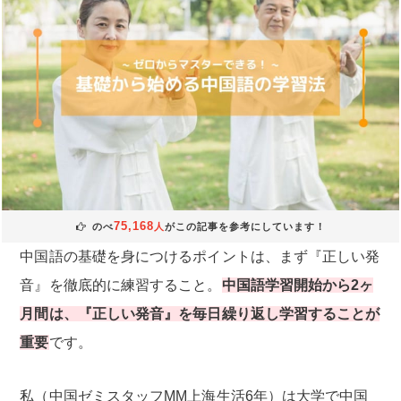
75,168
のべ
人
がこの記事を参考にしています！
中国語の基礎を身につけるポイントは、まず『正しい発
音』を徹底的に練習すること。
中国語学習開始から2ヶ
月間は、『正しい発音』を毎日繰り返し学習することが
重要
です。
私（中国ゼミスタッフMM上海生活6年）は大学で中国