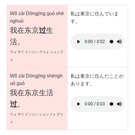
Wǒ zài Dōngjīng guò shē
私は東京に住んでいま
nghuó
す。
我在东京
过
生
活。
ウォ ザイ ドンジン グゥォ シォンフ
ォ
Wǒ zài Dōngjīng shēngh
私は東京に住んだことが
uó guò
あります。
我在东京生活
过
。
ウォ ザイ ドンジン シォンフォ グゥ
ォ