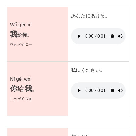
あなたにあげる。
Wǒ gěi nǐ
我
给
你
。
ウォ ゲイ ニー
私にください。
Nǐ gěi wǒ
你
给
我
。
ニー ゲイ ウォ