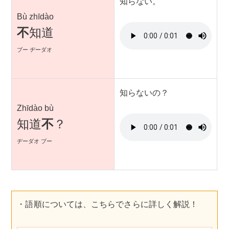
知らない。
Bù zhīdào
不
知道
ブー ヂーダオ
知らないの？
Zhīdào bù
知道
不
？
ヂーダオ ブー
・語順については、こちらでさらに詳しく解説！