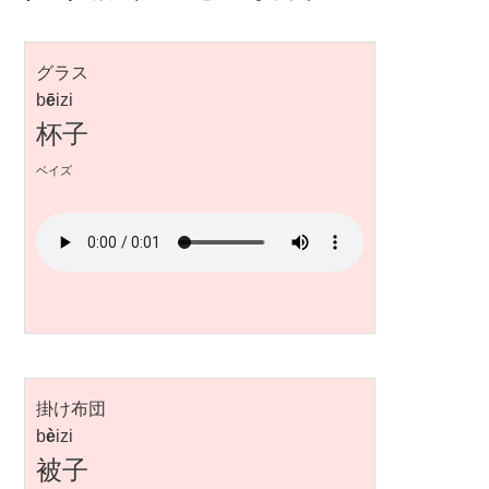
グラス
b
ē
izi
杯子
ベイズ
掛け布団
b
è
izi
被子