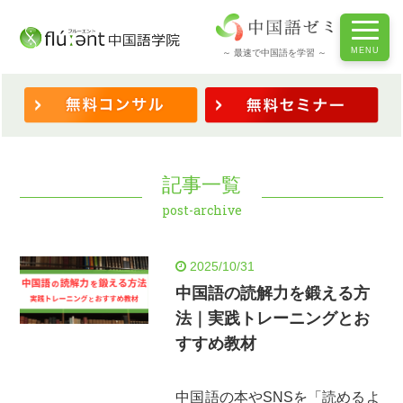
ホーム
/
記事一覧
～ 最速で中国語を学習 ～
記事一覧
post-archive
2025/10/31
中国語の読解力を鍛える方
法｜実践トレーニングとお
すすめ教材
中国語の本やSNSを「読めるよ