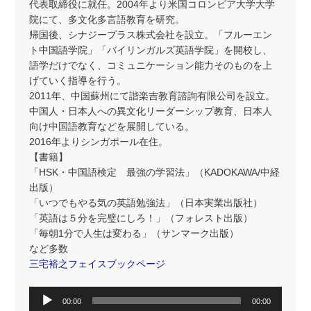
代表取締役に就任。2004年より米国コロンビア大学大学
院にて、多文化多言語教育を研究。
帰国後、シナジープラス株式会社を設立。「フルーエン
ト中国語学院」「バイリンガルズ英語学院」を開校し、
語学だけでなく、コミュニケーション能力そのものを上
げていく指導を行う。
2011年、中国蘇州にて諧楽吉教育諮詢有限公司を設立。
中国人・日本人への異文化リーダーシップ教育、日本人
向け中国語教育などを展開している。
2016年よりシンガポール在住。
【書籍】
「HSK・中国語検定 最強の学習法」（KADOKAWA/中経
出版）
「いつでもやる気の英語勉強法」（日本実業出版社）
「英語は５分を完璧にしろ！」（フォレスト出版）
「毎朝1分で人生は変わる」（サンマーク出版）
など多数
三宅裕之フェイスブックページ
音
00:00
00:00
声