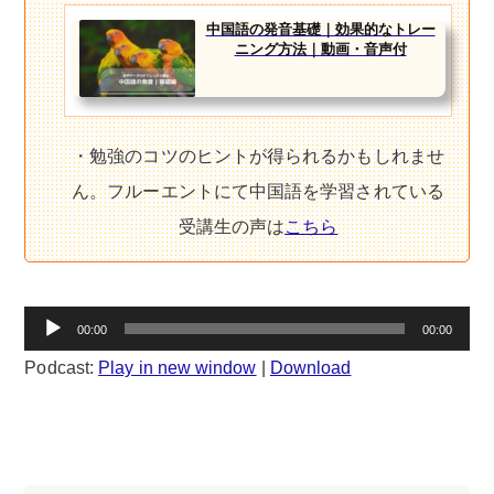
中国語の発音基礎｜効果的なトレー
ニング方法｜動画・音声付
・勉強のコツのヒントが得られるかもしれませ
ん。フルーエントにて中国語を学習されている
受講生の声は
こちら
音
00:00
00:00
声
Podcast:
Play in new window
|
Download
プ
レ
ー
ヤ
ー