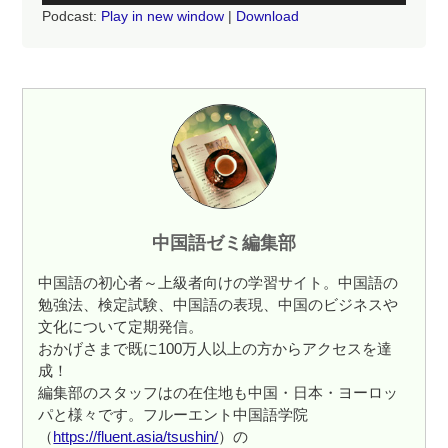
Podcast:
Play in new window
|
Download
プ
レ
ー
ヤ
ー
中国語ゼミ編集部
中国語の初心者～上級者向けの学習サイト。中国語の
勉強法、検定試験、中国語の表現、中国のビジネスや
文化について定期発信。
おかげさまで既に100万人以上の方からアクセスを達
成！
編集部のスタッフはの在住地も中国・日本・ヨーロッ
パと様々です。フルーエント中国語学院
（
https://fluent.asia/tsushin/
）の