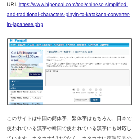
URL:
https://www.hipenpal.com/tool/chinese-simplified-
and-traditional-characters-pinyin-to-katakana-converter-
in-japanese.php
このサイトは中国の簡体字、繁体字はもちろん、日本で
使われている漢字や韓国で使われている漢字にも対応し
ています。カタカナだけでなく、カタカナに声調記号の