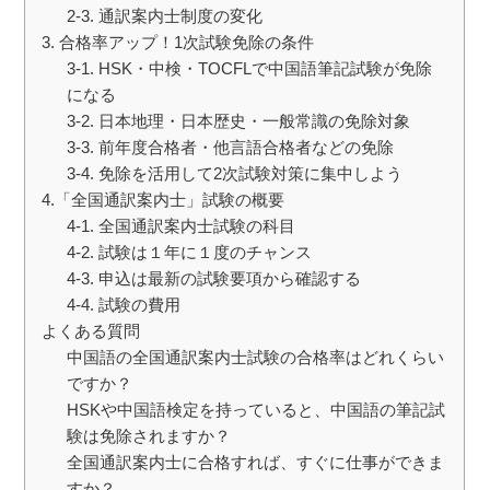
2-3. 通訳案内士制度の変化
3. 合格率アップ！1次試験免除の条件
3-1. HSK・中検・TOCFLで中国語筆記試験が免除
になる
3-2. 日本地理・日本歴史・一般常識の免除対象
3-3. 前年度合格者・他言語合格者などの免除
3-4. 免除を活用して2次試験対策に集中しよう
4.「全国通訳案内士」試験の概要
4-1. 全国通訳案内士試験の科目
4-2. 試験は１年に１度のチャンス
4-3. 申込は最新の試験要項から確認する
4-4. 試験の費用
よくある質問
中国語の全国通訳案内士試験の合格率はどれくらい
ですか？
HSKや中国語検定を持っていると、中国語の筆記試
験は免除されますか？
全国通訳案内士に合格すれば、すぐに仕事ができま
すか？