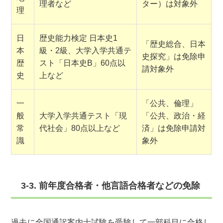
理者など
ター）は対象外
理
日
歴史能力検定 日本史1
「歴史総合、日本
本
級・2級、大学入学共通テ
史探究」は免除申
歴
スト「日本史B」60点以
請対象外
史
上など
一
「公共、倫理」
般
大学入学共通テスト「現
「公共、政治・経
常
代社会」80点以上など
済」は免除申請対
識
象外
3-3. 前年度合格者・他言語合格者などの免除
過去に全国通訳案内士試験を受験して一部科目に合格し