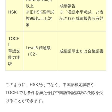
以上
成績報告
HSK
※旧HSK高等試
※「漢語水平考試」と表
験9級以上も対
記された成績報告も有効
象
TOCF
L
Level6 精通級
華語文
成績証明または合格証書
（C2）
能力測
験
このように、HSKだけでなく、中国語検定試験や
TOCFLでも条件を満たせば中国語筆記試験の免除を受
けることができます。