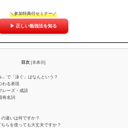
＼参加特典付セミナー／
▶ 正しい勉強法を知る
目次
[
非表示
]
ール」で「泳ぐ」はなんという？
つわる表現
フレーズ・成語
固有名詞
」の違いは何ですか？
どちらを使っても大丈夫ですか？