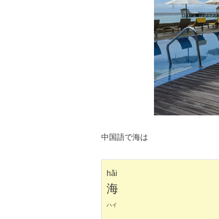
中国語で海は
hǎi
海
ハイ