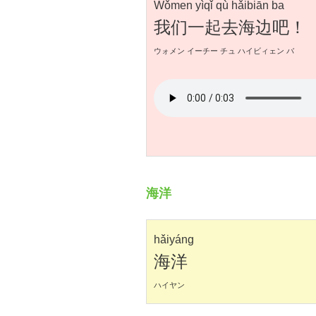
Wǒmen yìqǐ qù hǎibiān ba
我们一起去海边吧！
ウォメン イーチー チュ ハイビィェン バ
海洋
hǎiyáng
海洋
ハイヤン