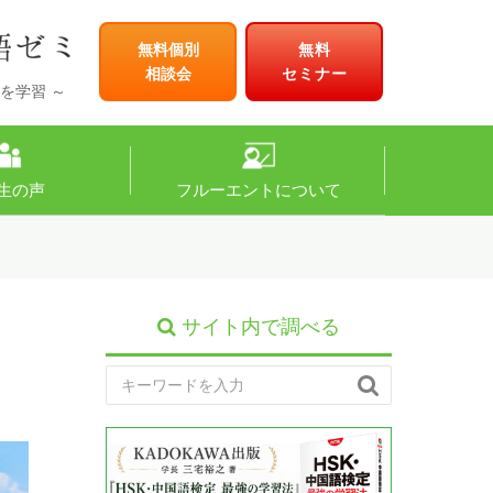
無料個別
無料
相談会
セミナー
を学習 ～
生の声
フルーエントについて
サイト内で調べる
