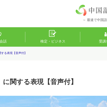
～ 最速で中国語
会話
検定・ビジネス
受講
関する表現【音声付】
」に関する表現【音声付】