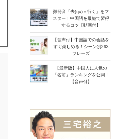
難発音「去(qu)＝行く」をマ
スター！中国語を最短で習得
するコツ【動画付】
【音声付】中国語での会話を
すぐ楽しめる！シーン別263
フレーズ
【最新版】中国人に人気の
「名前」ランキングを公開！
【音声付】