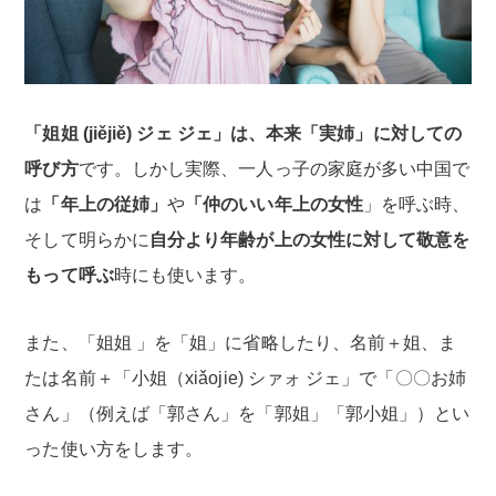
「姐姐 (jiějiě) ジェ ジェ」は、本来「実姉」に対しての
呼び方
です。しかし実際、一人っ子の家庭が多い中国で
は
「年上の従姉」
や
「仲のいい年上の女性
」を呼ぶ時、
そして明らかに
自分より年齢が上の女性に対して敬意を
もって呼ぶ
時にも使います。
また、「姐姐 」を「姐」に省略したり、名前＋姐、ま
たは名前＋「小姐（xiǎojie) シァォ ジェ」で「〇〇お姉
さん」（例えば「郭さん」を「郭姐」「郭小姐」）とい
った使い方をします。