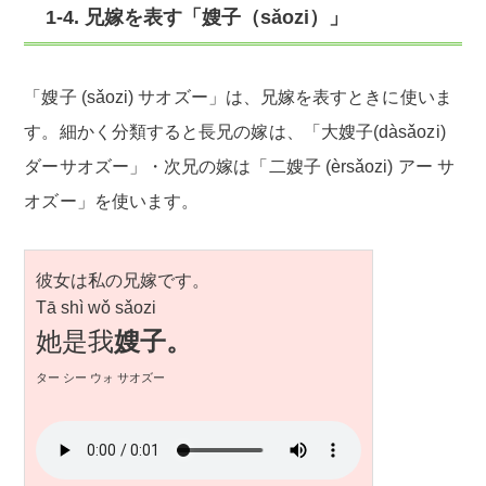
1-4. 兄嫁を表す「嫂子（sǎozi）」
「嫂子 (sǎozi) サオズー」は、兄嫁を表すときに使いま
す。細かく分類すると長兄の嫁は、「大嫂子(dàsǎozi)
ダーサオズー」・次兄の嫁は「二嫂子 (èrsǎozi) アー サ
オズー」を使います。
彼女は私の兄嫁です。
Tā shì wǒ sǎozi
她是我
嫂子。
ター シー ウォ サオズー