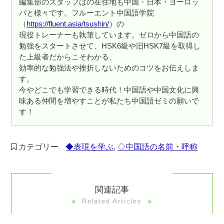
編集部のスタッフはの在住地も中国・日本・ヨーロッ
パと様々です。フルーエント中国語学院
（
https://fluent.asia/tsushin/
）の
現役トレーナーも執筆しています。ゼロから中国語の
勉強をスタートさせて、HSK6級や旧HSK7級を取得し
た上級者だからこそわかる、
効率的な勉強法や挫折しないためのコツをお伝えしま
す。
今やどこでも学習できる時代！中国語や中国文化に興
味ある仲間を増やすことが私たち中国語ゼミの願いで
す！
カテゴリー
◆表現を学ぶ
,
◇中国語の名前・呼称
関連記事
Related Articles