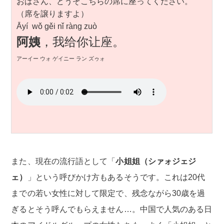
おばさん、どうぞこちらの席に座ってください。
（席を譲りますよ）
Āyí wǒ gěi nǐ ràng zuò
阿姨
，我给你让座。
アーイー ウォ ゲイニー ラン ズゥォ
また、現在の流行語として「
小姐姐（シァォジェジ
ェ）
」という呼びかけ方もあるそうです。これは20代
までの若い女性に対して限定で、残念ながら30歳を過
ぎるとそう呼んでもらえません…。中国で人気のある日