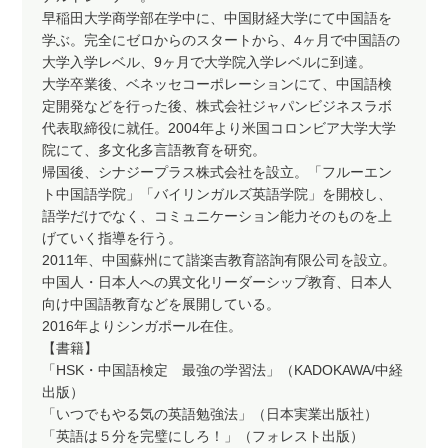
早稲田大学商学部在学中に、中国財経大学にて中国語を
学ぶ。完全にゼロからのスタートから、4ヶ月で中国語の
大学入学レベル、9ヶ月で大学院入学レベルに到達。
大学卒業後、ベネッセコーポレーションにて、中国語検
定開発などを行った後、株式会社ジャパンビジネスラボ
代表取締役に就任。2004年より米国コロンビア大学大学
院にて、多文化多言語教育を研究。
帰国後、シナジープラス株式会社を設立。「フルーエン
ト中国語学院」「バイリンガルズ英語学院」を開校し、
語学だけでなく、コミュニケーション能力そのものを上
げていく指導を行う。
2011年、中国蘇州にて諧楽吉教育諮詢有限公司を設立。
中国人・日本人への異文化リーダーシップ教育、日本人
向け中国語教育などを展開している。
2016年よりシンガポール在住。
【書籍】
「HSK・中国語検定 最強の学習法」（KADOKAWA/中経
出版）
「いつでもやる気の英語勉強法」（日本実業出版社）
「英語は５分を完璧にしろ！」（フォレスト出版）