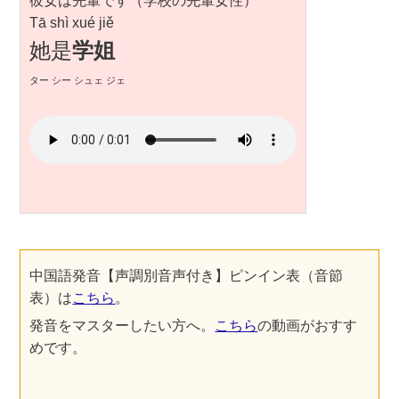
彼女は先輩です（学校の先輩女性）
Tā shì xué jiě
她是
学姐
ター シー シュェ ジェ
中国語発音【声調別音声付き】ピンイン表（音節
表）は
こちら
。
発音をマスターしたい方へ。
こちら
の動画がおすす
めです。