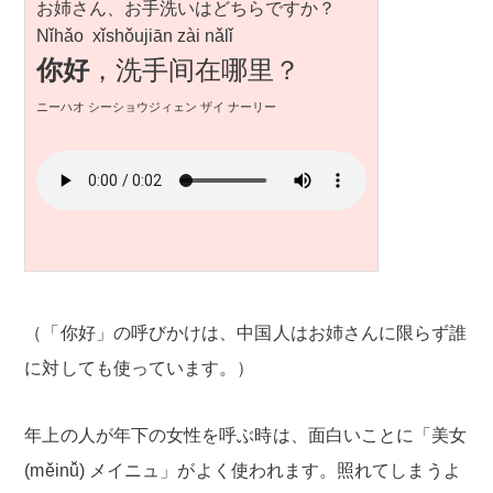
お姉さん、お手洗いはどちらですか？
Nǐhǎo xǐshǒujiān zài nǎlǐ
你好
，洗手间在哪里？
ニーハオ シーショウジィェン ザイ ナーリー
（「你好」の呼びかけは、中国人はお姉さんに限らず誰
に対しても使っています。）
年上の人が年下の女性を呼ぶ時は、面白いことに「美女
(měinǚ) メイニュ」がよく使われます。照れてしまうよ