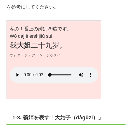
を参考にしてください。
私の１番上の姉は29歳です。
Wǒ dàjiě èrshíjiǔ suì
我
大姐
二十九岁。
ウォ ダー ジェ アー シー ジゥ スイ
1-3. 義姉を表す「大姑子（dàgūzi）」