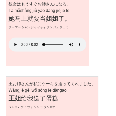
彼女はもうすぐお姉さんになる。
Tā mǎshàng jiù yào dāng jiějie le
她马上就要当
姐姐
了。
ター マー シャン ジゥ イャォ ダン ジェ ジェ ラ
王お姉さんが私にケーキを送ってくれました。
Wángjiě gěi wǒ sòng le dàngāo
王姐
给我送了蛋糕。
ワンジェ ゲイ ウォ ソン ラ ダンガオ