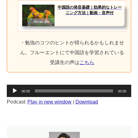
中国語の発音基礎｜効果的なトレー
ニング方法｜動画・音声付
・勉強のコツのヒントが得られるかもしれませ
ん。フルーエントにて中国語を学習されている
受講生の声は
こちら
音
00:00
00:00
声
Podcast:
Play in new window
|
Download
プ
レ
ー
ヤ
ー