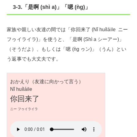
3-3.「是啊 (shì a)」「嗯 (ǹg)」
家族や親しい友達の間では「你回来了 (Nǐ huíláile ニー
フゥイライラ)」を使うと、「是啊 (Shì a シーアー)」
（そうだよ）、もしくは「嗯 (ǹg ゥン)」（うん）とい
う返事でも大丈夫です。
おかえり（友達に向かって言う）
Nǐ huíláile
你回来了
ニー フゥイライラ