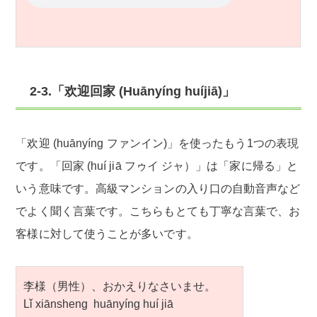
2-3.「欢迎回家 (Huānyíng huíjiā)」
「欢迎 (huānyíng ファンイン)」を使ったもう1つの表現
です。「回家 (huí jiā フゥイ ジャ）」は「家に帰る」と
いう意味です。高級マンションの入り口の自動音声など
でよく聞く言葉です。こちらもとても丁寧な言葉で、お
客様に対して使うことが多いです。
李様（男性）、おかえりなさいませ。
Lǐ xiānsheng huānyíng huí jiā