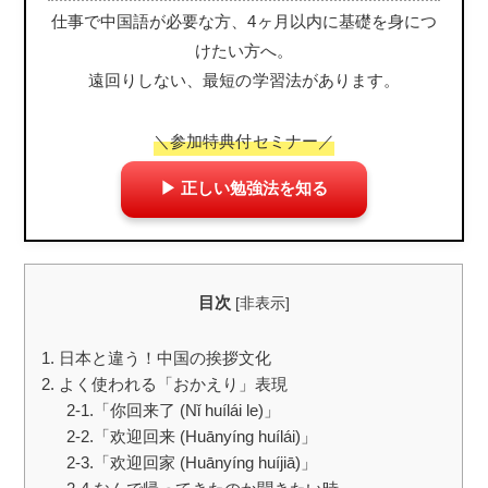
仕事で中国語が必要な方、4ヶ月以内に基礎を身につ
けたい方へ。
遠回りしない、最短の学習法があります。
＼参加特典付セミナー／
▶ 正しい勉強法を知る
目次
[
非表示
]
1. 日本と違う！中国の挨拶文化
2. よく使われる「おかえり」表現
2-1.「你回来了 (Nǐ huílái le)」
2-2.「欢迎回来 (Huānyíng huílái)」
2-3.「欢迎回家 (Huānyíng huíjiā)」