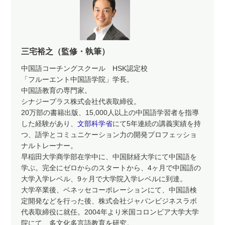
三宅裕之（監修・執筆）
中国語コーチングスクール HSK認定校
「フルーエント中国語学院」学長。
中国語教育の専門家。
シナジープラス株式会社代表取締役。
20万部の書籍出版、15,000人以上の中国語学習者を指導
した経験があり、
文部科学省
にて5年連続の講義実績を持
つ、語学とコミュニケーション力の開発プロフェッショ
ナルトレーナー。
早稲田大学商学部在学中に、中国財経大学にて中国語を
学ぶ。完全にゼロからのスタートから、4ヶ月で中国語の
大学入学レベル、9ヶ月で大学院入学レベルに到達。
大学卒業後、ベネッセコーポレーションにて、中国語検
定開発などを行った後、株式会社ジャパンビジネスラボ
代表取締役に就任。2004年より米国コロンビア大学大学
院にて、多文化多言語教育を研究。