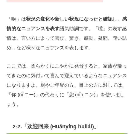
「啦」は
状況の変化や新しい状況になったと確認
し、
感
情的なニュアンスを表す
語気助詞です。「啦」の表す感
情は、言い方によって喜び、驚き、感動、疑問、問い詰
め…など様々なニュアンスを表します。
ここでは、柔らかくにこやかに発音すると、家族が帰っ
てきたのに気付いて喜んで迎えているようなニュアンス
になりますよ。親やご年配の方、目上の方に対しては、
「你 (nǐ ニー)」の代わりに「您 (nǐn ニン)」を使いまし
ょう。
2-2.「欢迎回来 (Huānyíng huílái)」