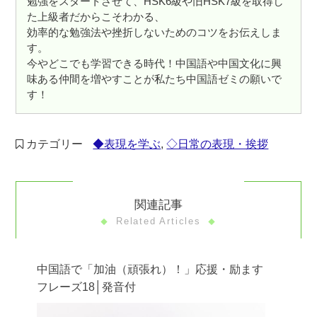
勉強をスタートさせて、HSK6級や旧HSK7級を取得し
た上級者だからこそわかる、
効率的な勉強法や挫折しないためのコツをお伝えしま
す。
今やどこでも学習できる時代！中国語や中国文化に興
味ある仲間を増やすことが私たち中国語ゼミの願いで
す！
カテゴリー
◆表現を学ぶ
,
◇日常の表現・挨拶
関連記事
Related Articles
中国語で「加油（頑張れ）！」応援・励ます
フレーズ18│発音付