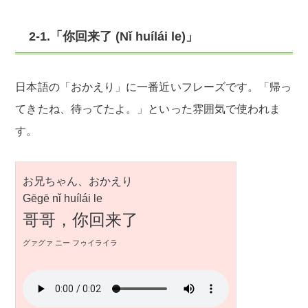
2-1.「你回来了 (Nǐ huílái le)」
日本語の「おかえり」に一番近いフレーズです。「帰っ
てきたね、待ってたよ。」といった雰囲気で使われま
す。
お兄ちゃん、おかえり
Gēgē nǐ huílái le
哥哥，你回来了
グァグァ ニー フゥイライラ