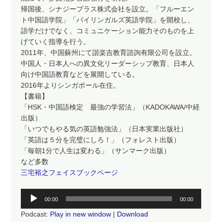
帰国後、シナジープラス株式会社を設立。「フルーエン
ト中国語学院」「バイリンガルズ英語学院」を開校し、
語学だけでなく、コミュニケーション能力そのものを上
げていく指導を行う。
2011年、中国蘇州にて諧楽吉教育諮詢有限公司を設立。
中国人・日本人への異文化リーダーシップ教育、日本人
向け中国語教育などを展開している。
2016年よりシンガポール在住。
【書籍】
「HSK・中国語検定 最強の学習法」（KADOKAWA/中経
出版）
「いつでもやる気の英語勉強法」（日本実業出版社）
「英語は５分を完璧にしろ！」（フォレスト出版）
「毎朝1分で人生は変わる」（サンマーク出版）
など多数
三宅裕之フェイスブックページ
音
00:00
00:00
声
Podcast:
Play in new window
|
Download
プ