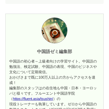
レ
ー
ヤ
ー
中国語ゼミ編集部
中国語の初心者～上級者向けの学習サイト。中国語の
勉強法、検定試験、中国語の表現、中国のビジネスや
文化について定期発信。
おかげさまで既に100万人以上の方からアクセスを達
成！
編集部のスタッフはの在住地も中国・日本・ヨーロッ
パと様々です。フルーエント中国語学院
（
https://fluent.asia/tsushin/
）の
現役トレーナーも執筆しています。ゼロから中国語の