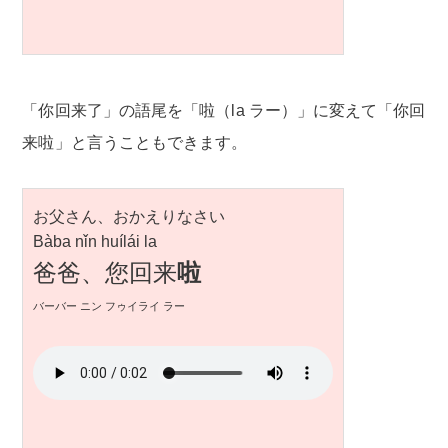
「你回来了」の語尾を「啦（la ラー）」に変えて「你回
来啦」と言うこともできます。
お父さん、おかえりなさい
Bàba nǐn huílái la
爸爸、您回来
啦
バーバー ニン フゥイライ ラー