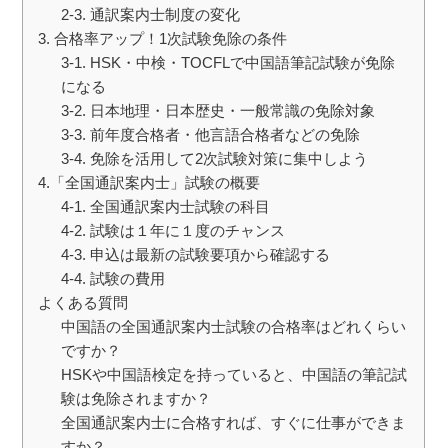
2-3. 通訳案内士制度の変化
3. 合格率アップ！1次試験免除の条件
3-1. HSK・中検・TOCFLで中国語筆記試験が免除
になる
3-2. 日本地理・日本歴史・一般常識の免除対象
3-3. 前年度合格者・他言語合格者などの免除
3-4. 免除を活用して2次試験対策に集中しよう
4.「全国通訳案内士」試験の概要
4-1. 全国通訳案内士試験の科目
4-2. 試験は１年に１度のチャンス
4-3. 申込は最新の試験要項から確認する
4-4. 試験の費用
よくある質問
中国語の全国通訳案内士試験の合格率はどれくらい
ですか？
HSKや中国語検定を持っていると、中国語の筆記試
験は免除されますか？
全国通訳案内士に合格すれば、すぐに仕事ができま
すか？