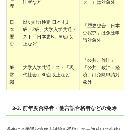
理者など
ター）は対象外
理
日
歴史能力検定 日本史1
「歴史総合、日本
本
級・2級、大学入学共通テ
史探究」は免除申
歴
スト「日本史B」60点以
請対象外
史
上など
一
「公共、倫理」
般
大学入学共通テスト「現
「公共、政治・経
常
代社会」80点以上など
済」は免除申請対
識
象外
3-3. 前年度合格者・他言語合格者などの免除
過去に全国通訳案内士試験を受験して一部科目に合格し