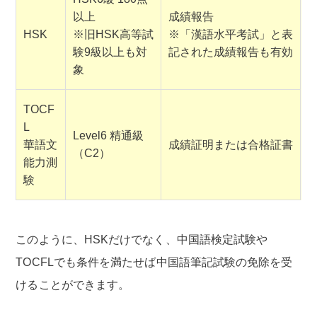
以上
成績報告
HSK
※旧HSK高等試
※「漢語水平考試」と表
験9級以上も対
記された成績報告も有効
象
TOCF
L
Level6 精通級
華語文
成績証明または合格証書
（C2）
能力測
験
このように、HSKだけでなく、中国語検定試験や
TOCFLでも条件を満たせば中国語筆記試験の免除を受
けることができます。