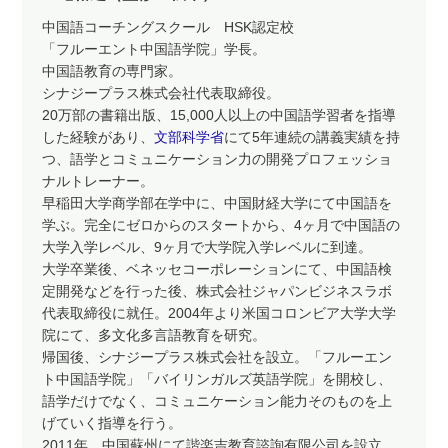
中国語コーチングスクール HSK認定校
「フルーエント中国語学院」学長。
中国語教育の専門家。
シナジープラス株式会社代表取締役。
20万部の書籍出版、15,000人以上の中国語学習者を指導
した経験があり、
文部科学省
にて5年連続の講義実績を持
つ、語学とコミュニケーション力の開発プロフェッショ
ナルトレーナー。
早稲田大学商学部在学中に、中国財経大学にて中国語を
学ぶ。完全にゼロからのスタートから、4ヶ月で中国語の
大学入学レベル、9ヶ月で大学院入学レベルに到達。
大学卒業後、ベネッセコーポレーションにて、中国語検
定開発などを行った後、株式会社ジャパンビジネスラボ
代表取締役に就任。2004年より米国コロンビア大学大学
院にて、多文化多言語教育を研究。
帰国後、シナジープラス株式会社を設立。「フルーエン
ト中国語学院」「バイリンガルズ英語学院」を開校し、
語学だけでなく、コミュニケーション能力そのものを上
げていく指導を行う。
2011年、中国蘇州にて諧楽吉教育諮詢有限公司を設立。