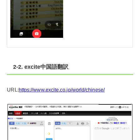
2-2. excite中国語翻訳
URL:
https://www.excite.co.jp/world/chinese/