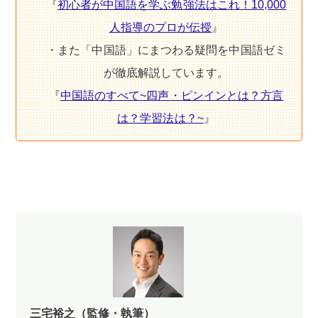
『
初心者が中国語を学ぶ勉強法はこれ！10,000
人指導のプロが伝授
』
・また「中国語」にまつわる疑問を中国語ゼミ
が徹底解説しています。
『
中国語のすべて~四声・ピンインとは？方言
は？学習法は？~
』
三宅裕之（監修・執筆）