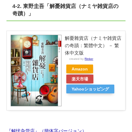
4-2. 東野圭吾「解憂雑貨店（ナミヤ雑貨店の
奇蹟）」
解憂雜貨店（ナミヤ雑貨店
の奇蹟：繁體中文） － 繁
体中文版
created by
Rinker
Amazon
楽天市場
Yahooショッピング
『解忧杂货店』（簡体字バージョン）