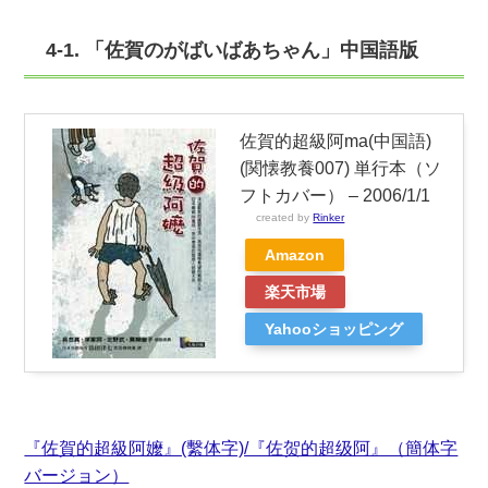
4-1. 「佐賀のがばいばあちゃん」中国語版
佐賀的超級阿ma(中国語)
(関懐教養007) 単行本（ソ
フトカバー） – 2006/1/1
created by
Rinker
Amazon
楽天市場
Yahooショッピング
『佐賀的超級阿嬤』(繫体字)/『佐贺的超级阿』（簡体字
バージョン）