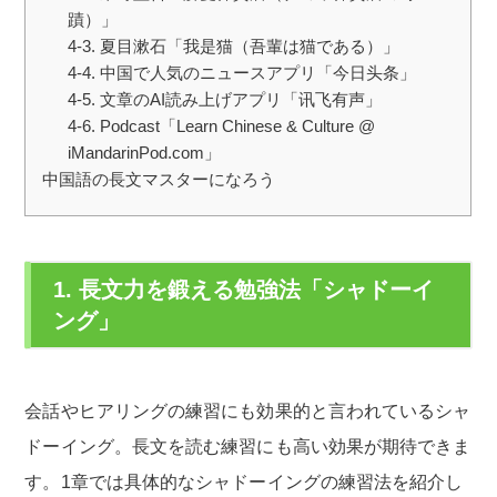
蹟）」
4-3. 夏目漱石「我是猫（吾輩は猫である）」
4-4. 中国で人気のニュースアプリ「今日头条」
4-5. 文章のAI読み上げアプリ「讯飞有声」
4-6. Podcast「Learn Chinese & Culture @
iMandarinPod.com」
中国語の長文マスターになろう
1. 長文力を鍛える勉強法「シャドーイ
ング」
会話やヒアリングの練習にも効果的と言われているシャ
ドーイング。長文を読む練習にも高い効果が期待できま
す。1章では具体的なシャドーイングの練習法を紹介し