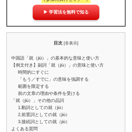
▶ 学習法を無料で知る
目次
[
非表示
]
中国語「就（jiù）」の基本的な意味と使い方
【例文付き】副詞「就（jiù）」の意味と使い方
時間的にすぐに
「もう／すでに」の意味を強調する
範囲を限定する
前の文章の理由や条件を受ける
「就（jiù）」その他の品詞
1.動詞としての就（jiù）
2.前置詞としての就（jiù）
3.接続詞としての就（jiù）
よくある質問