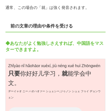
通常、この場合の「就」は強く発音されます。
前の文章の理由や条件を受ける
◆あなたがよく勉強しさえすれば、中国語をマス
ターできますよ。
Zhǐyào nǐ hǎohāor xuéxí, jiù néng xué huì Zhōngwén
只要
你好好儿学习，
就
能学会中
文。
ヂーイャオ ニー ハオハオァー シュェシー,ジゥノン シュェ フゥイ ヂョンウ
ェン