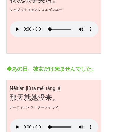
ウォ ジゥ シィァン シュェ インユー
◆あの日、彼女だけ来ませんでした。
Nèitiān jiù tā méi ràng lái
那天就她没来。
ナーティェン ジゥ ター メイ ライ