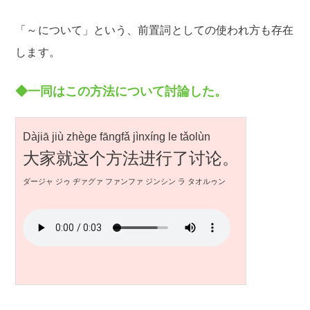
「～について」という、前置詞としての使われ方も存在
します。
◆一同はこの方法について討論した。
Dàjiā jiù zhège fāngfǎ jìnxíng le tǎolùn
大家就这个方法进行了讨论。
ダージャ ジゥ ヂァグァ ファンファ ジンシン ラ タオルゥン