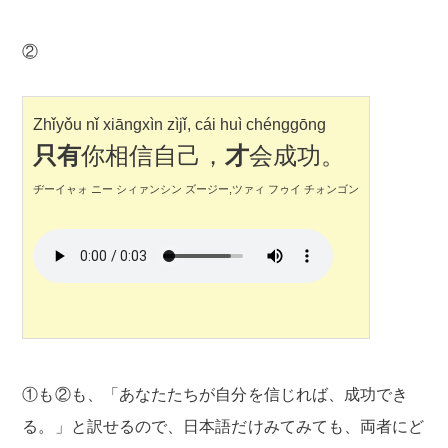
②
Zhǐyǒu nǐ xiāngxìn zìjǐ, cái huì chénggōng
只有
你相信自己，
才
会成功。
ヂーイャォ ニー シィァンシン ズージー,ツァィ フゥイ チォンゴン
①も②も、「あなたたちが自分を信じれば、成功でき
る。」と訳せるので、日本語だけみてみても、両者にど