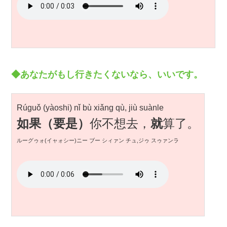
◆あなたがもし行きたくないなら、いいです。
Rúguǒ (yàoshi) nǐ bù xiǎng qù, jiù suànle
如果（要是）
你不想去，
就
算了。
ルーグゥォ(イャォシー)ニー ブー シィァン チュ,ジゥ スゥァンラ