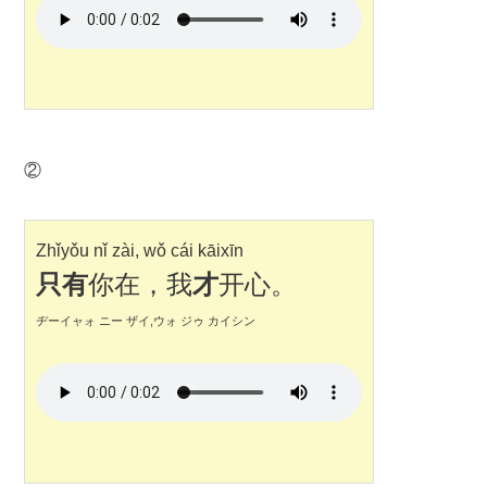
②
Zhǐyǒu nǐ zài, wǒ cái kāixīn
只有
你在，我
才
开心。
ヂーイャォ ニー ザイ,ウォ ジゥ カイシン