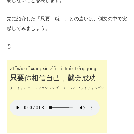
成しないことを表します。
先に紹介した「只要～就…」との違いは、例文の中で実
感してみましょう。
①
Zhǐyào nǐ xiāngxìn zìjǐ, jiù huì chénggōng
只要
你相信自己，
就
会成功。
ヂーイャォ ニー シィァンシン ズージー,ジゥ フゥイ チォンゴン