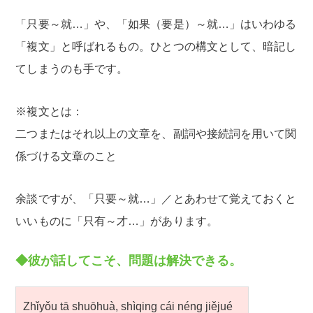
「只要～就…」や、「如果（要是）～就…」はいわゆる
「複文」と呼ばれるもの。ひとつの構文として、暗記し
てしまうのも手です。
※複文とは：
二つまたはそれ以上の文章を、副詞や接続詞を用いて関
係づける文章のこと
余談ですが、「只要～就…」／とあわせて覚えておくと
いいものに「只有～才…」があります。
◆彼が話してこそ、問題は解決できる。
Zhǐyǒu tā shuōhuà, shìqing cái néng jiějué