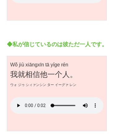
◆私が信じているのは彼ただ一人です。
Wǒ jiù xiāngxīn tā yíge rén
我就相信他一个人。
ウォ ジゥ シィァンシン ター イーグァ レン