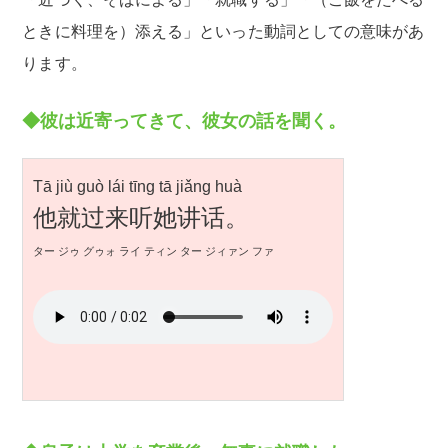
ときに料理を）添える」といった動詞としての意味があ
ります。
◆彼は近寄ってきて、彼女の話を聞く。
Tā jiù guò lái tīng tā jiǎng huà
他就过来听她讲话。
ター ジゥ グゥォ ライ ティン ター ジィァン ファ