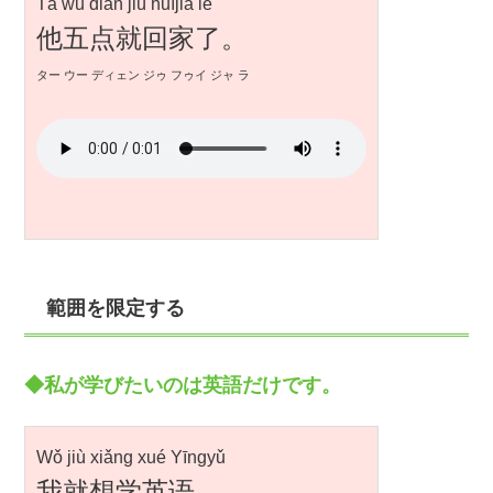
Tā wǔ diǎn jiù huíjiā le
他五点就回家了。
ター ウー ディェン ジゥ フゥイ ジャ ラ
範囲を限定する
◆私が学びたいのは英語だけです。
Wǒ jiù xiǎng xué Yīngyǔ
我就想学英语。