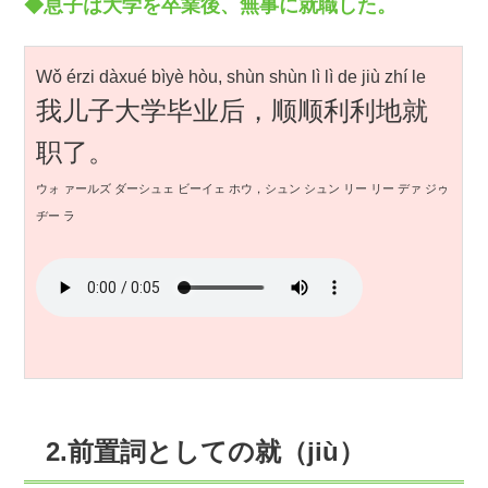
◆息子は大学を卒業後、無事に就職した。
Wǒ érzi dàxué bìyè hòu, shùn shùn lì lì de jiù zhí le
我儿子大学毕业后，顺顺利利地就
职了。
ウォ ァールズ ダーシュェ ビーイェ ホウ，シュン シュン リー リー デァ ジゥ
ヂー ラ
2.前置詞としての就（jiù）