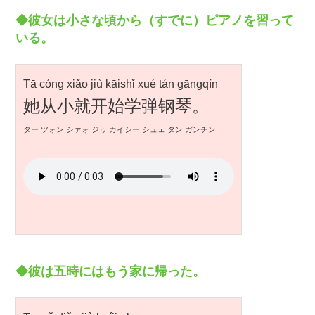
◆彼女は小さな頃から（すでに）ピアノを習って
いる。
Tā cóng xiǎo jiù kāishǐ xué tán gāngqín
她从小就开始学弹钢琴。
ター ツォン シァォ ジゥ カイシー シュェ タン ガンチン
◆彼は五時にはもう家に帰った。