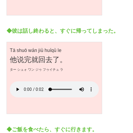
◆彼は話し終わると、すぐに帰ってしまった。
Tā shuō wán jiù huíqù le
他说完就回去了。
ター シュォ ワン ジゥ フゥイチュ ラ
◆ご飯を食べたら、すぐに行きます。