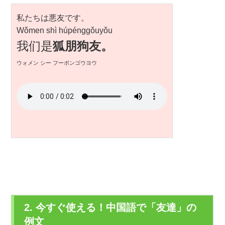
私たちは悪友です。
Wǒmen shì húpénggǒuyǒu
我们是
狐朋狗友。
ウォメン シー フーポンゴウヨウ
2. 今すぐ使える！中国語で「友達」の
例文