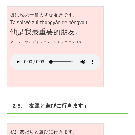
彼は私の一番大切な友達です。
Tā shì wǒ zuì zhòngyào de péngyou
他是我最重要的朋友。
ター シー ウォ ズイ ヂョンイャォ デァ ポンヨウ
2-5. 「友達と遊びに行きます」
私は友だちと遊びに行きます。