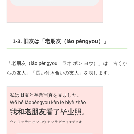
1-3. 旧友は「老朋友（lǎo péngyou）」
「老朋友（lǎo péngyou ラオ ポン ヨウ）」は「古くか
らの友人」「長い付き合いの友人」を表します。
私は旧友と卒業写真を見ました。
Wǒ hé lǎopéngyou kàn le bìyè zhào
我和
老朋友
看了毕业照。
ウォ ファ ラオ ポン ヨウ カン ラ ビーイェヂャオ