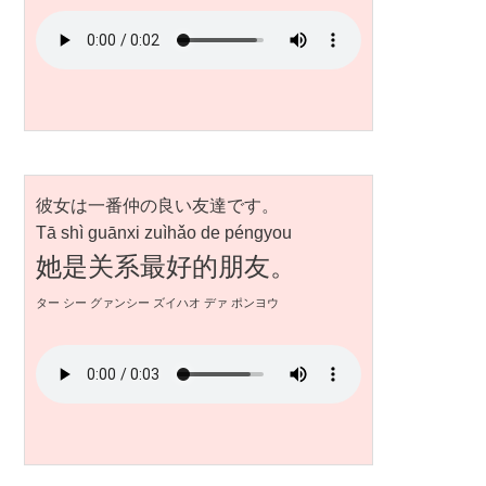
彼女は一番仲の良い友達です。
Tā shì guānxi zuìhǎo de péngyou
她是关系最好的朋友。
ター シー グァンシー ズイハオ デァ ポンヨウ