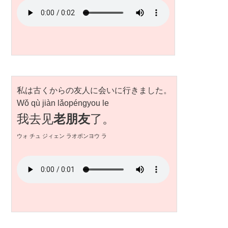
私は古くからの友人に会いに行きました。
Wǒ qù jiàn lǎopéngyou le
我去见
老朋友
了。
ウォ チュ ジィェン ラオポンヨウ ラ