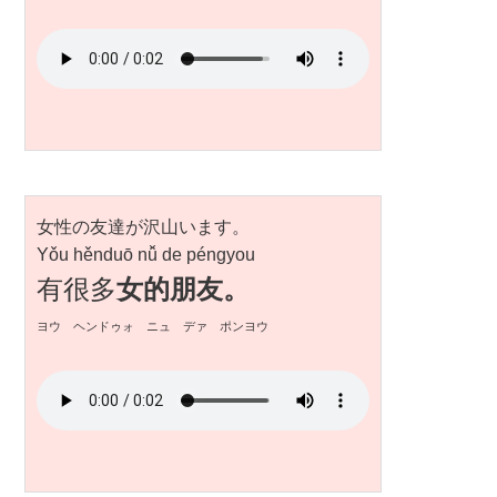
女性の友達が沢山います。
Yǒu hěnduō nǚ de péngyou
有很多
女的朋友。
ヨウ ヘンドゥォ ニュ デァ ポンヨウ