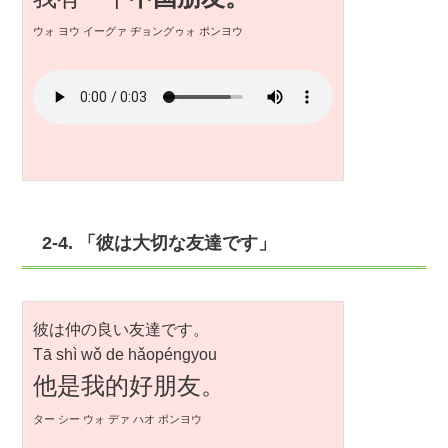
ウォ ヨウ イーグァ ヂョングゥォ ポンヨウ
2-4. 「彼は大切な友達です」
彼は仲の良い友達です。
Tā shì wǒ de hǎopéngyou
他是我的好朋友。
ター シー ウォ デァ ハオ ポンヨウ