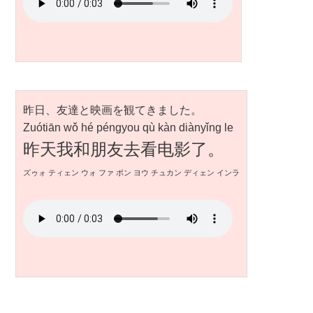
昨日、友達と映画を観てきました。
Zuótiān wǒ hé péngyou qù kàn diànyǐng le
昨天我和朋友去看电影了。
ズゥォ ティェン ウォ ファ ポン ヨウ チュカン ディェン インラ