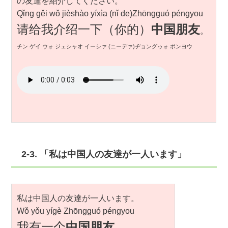
の友達を紹介してください。
Qǐng gěi wǒ jièshào yíxìa (nǐ de)Zhōngguó péngyou
请给我介绍一下（你的）
中国朋友
。
チン ゲイ ウォ ジェシャオ イーシァ (ニーデァ)ヂョングゥォ ポンヨウ
2-3. 「私は中国人の友達が一人います」
私は中国人の友達が一人います。
Wǒ yǒu yígè Zhōngguó péngyou
我有一个
中国朋友。