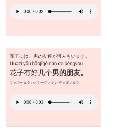
花子には、男の友達が何人もいます。
Huāzǐ yǒu hǎojǐgè nán de péngyou
花子有好几个
男的朋友。
ファズー ヨウ ハオジーグァ ナン デァ ポンヨウ