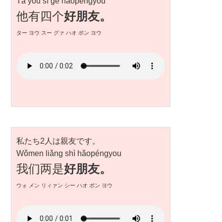
Tā yǒu sì gè hǎopéngyou
他有四个
好朋友。
ター ヨウ スー グァ ハオ ポン ヨウ
私たち2人は親友です。
Wǒmen liǎng shì hǎopéngyou
我们两是
好朋友。
ウォ メン リィァン シー ハオ ポン ヨウ