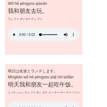
Wǒ hé péngyou qùwán
我和朋友去玩。
ウォ ファ ポンヨウ チュ ワン
明日は友達とランチします。
Míngtiān wǒ hé péngyou yīqǐ chī wǔfàn
明天我和朋友一起吃午饭。
ミンティェン ウォ ファ ポン ヨウ イー チー チー ウー ファン