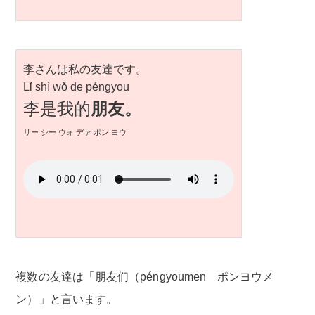
李さんは私の友達です。
Lǐ shì wǒ de péngyou
李是我的
朋友。
リー シー ウォ デァ ポン ヨウ
複数の友達は「朋友们（péngyoumen ポンヨウメ
ン）」と言います。