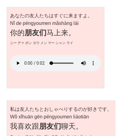
あなたの友人たちはすぐに来ますよ。
Nǐ de péngyoumen mǎshàng lái
你的
朋友们
马上来。
ニー デァ ポン ヨウ メン マー シャン ライ
私は友人たちとおしゃべりするのが好きです。
Wǒ xǐhuān gēn péngyoumen liáotiān
我喜欢跟
朋友们
聊天。