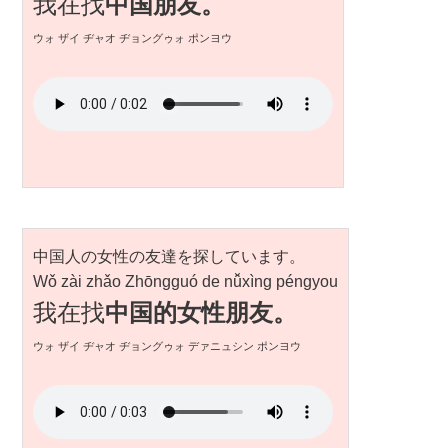
我在找
中国朋友。
ウォ ザイ ヂャオ ヂョングゥォ ポンヨウ
中国人の女性の友達を探しています。
Wǒ zài zhǎo Zhōngguó de nǚxìng péngyou
我在找
中国的女性朋友。
ウォ ザイ ヂャオ ヂョングゥォ デァニュシン ポンヨウ