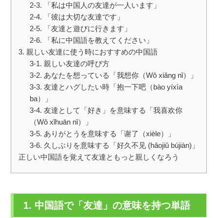
2-3. 「私は中国人の友達が一人います」
2-4. 「彼は大切な友達です」
2-5. 「友達と遊びに行きます」
2-6. 「私に中国語を教えてください」
3. 親しい友達に使う時におすすめの中国語
3-1. 親しい友達の呼び方
3-2. あなたを想っている「我想你（Wǒ xiǎng nǐ）」
3-3. 友達とハグしたい時「抱一下吧（bào yíxìa
ba）」
3-4. 友達として「好き」を意味する「我喜欢你
（Wǒ xǐhuān nǐ）」
3-5. ありがとうを意味する「谢了（xièle）」
3-6. 久しぶりを意味する「好久不见 (hǎojiǔ bújiàn)」
正しい中国語を覚えて友達ともっと親しくなろう
1. 中国語で「友達」の意味を持つ単語