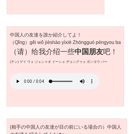
中国人の友達を誰か紹介してよ！
（Qǐng）gěi wǒ jièshào yìxiē Zhōngguó péngyou ba
（请）给我介绍一些
中国朋友
吧！
(チン) ゲイ ウォ ジェシャオ イーシェ ヂョングゥォ ポンヨウ バー
(相手の中国人の友達が目の前にいる場合の）中国人