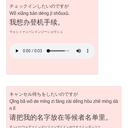
チェックインしたいのですが
Wǒ xiǎng bàn dēng jī shǒuxù.
我想办登机手续。
ウォシィァンバンドンジーショウシュ
キャンセル待ちをしたいのですが
Qǐng bǎ wǒ de míng zi fàng zài děng hòu zhě míng dā
n lǐ
请把我的名字放在等候者名单里。
チンバーウォデァミンズーファンザイドンホウチァミンダンリー