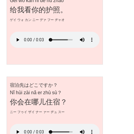
Gěi wǒ kàn nǐ de hù zhào
给我看你的护照。
ゲイ ウォ カン ニー デァ フー ヂャオ
宿泊先はどこですか？
Nǐ hùi zài nǎ er zhù sù？
你会在哪儿住宿？
ニー フゥイ ザイ ナー ァー ヂュ スー