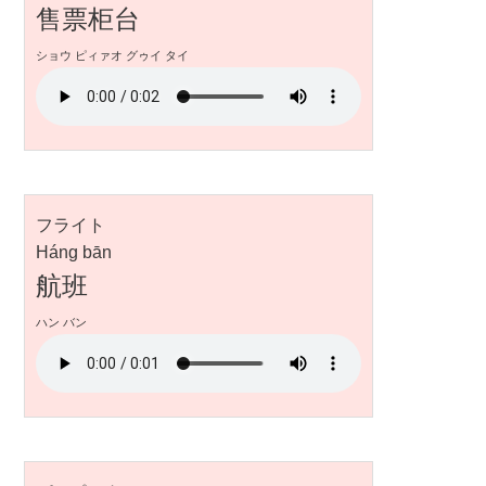
售票柜台
ショウ ピィァオ グゥイ タイ
フライト
Háng bān
航班
ハン バン