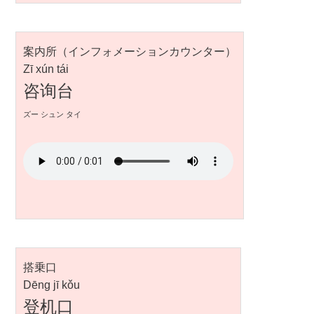
案内所（インフォメーションカウンター）
Zī xún tái
咨询台
ズー シュン タイ
搭乗口
Dēng jī kǒu
登机口