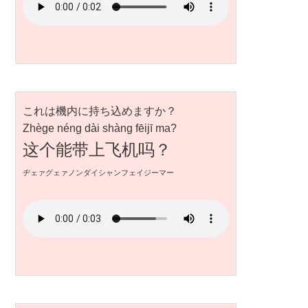
これは機内に持ち込めますか？
Zhège néng dài shàng fēijī ma?
这个能带上飞机吗？
ヂェァグェァノンダイシャンフェイジーマー