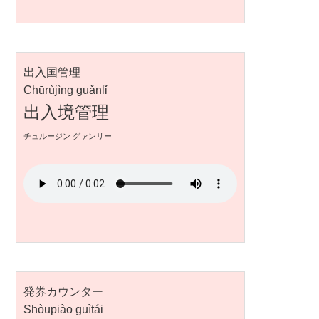
出入国管理
Chūrùjìng guǎnlǐ
出入境管理
チュルージン グァンリー
発券カウンター
Shòupiào guìtái