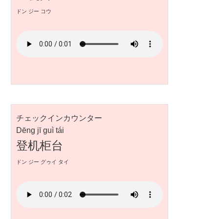
ドン ジー コウ
チェックインカウンター
Dēng jī guì tái
登机柜台
ドン ジー グゥイ タイ