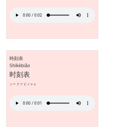
時刻表
Shíkèbiǎo
时刻表
シー クァ ビィャォ