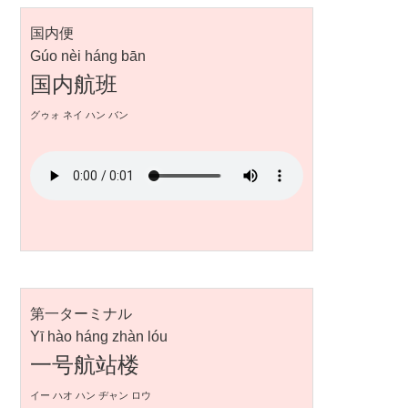
国内便
Gúo nèi háng bān
国内航班
グゥォ ネイ ハン バン
第一ターミナル
Yī hào háng zhàn lóu
一号航站楼
イー ハオ ハン ヂャン ロウ