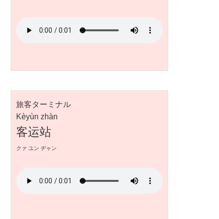
旅客ターミナル
Kèyùn zhàn
客运站
クァ ユン ヂャン