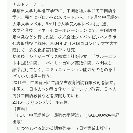
ナルトレーナー。
早稲田大学商学部在学中に、中国財経大学にて中国語を
学ぶ。完全にゼロからのスタートから、4ヶ月で中国語の
大学入学レベル、9ヶ月で大学院入学レベルに到達。
大学卒業後、ベネッセコーポレーションにて、中国語検
定開発などを行った後、株式会社ジャパンビジネスラボ
代表取締役に就任。2004年より米国コロンビア大学大学
院にて、多文化多言語教育を研究。
帰国後、シナジープラス株式会社を設立。「フルーエン
ト中国語学院」「バイリンガルズ英語学院」を開校し、
語学だけでなく、コミュニケーション能力そのものを上
げていく指導を行う。
2011年、中国蘇州にて諧楽吉教育諮詢有限公司を設立。
中国人・日本人への異文化リーダーシップ教育、日本人
向け中国語教育などを展開している。
2016年よりシンガポール在住。
【書籍】
「HSK・中国語検定 最強の学習法」（KADOKAWA/中経
出版）
「いつでもやる気の英語勉強法」（日本実業出版社）