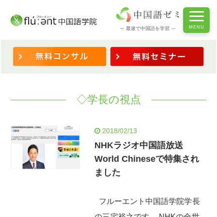
ホーム
/
◆体験談・学長より
/
◇学長の視点
～ 最速で中国語を学習 ～
◇学長の視点
2018/02/13
NHKラジオ中国語放送
World Chineseで特集され
ました
フルーエント中国語学院学長
の三宅裕之です。 NHKの全世