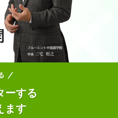
る
ターする
えます